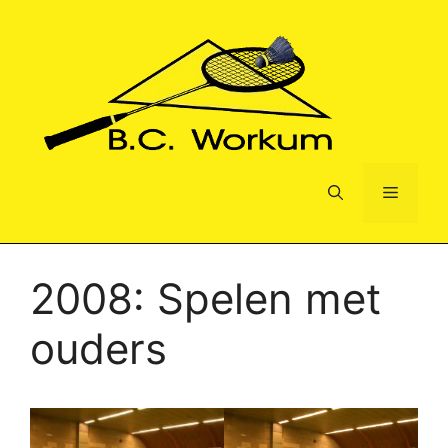
Ga
naar
de
inhoud
Menu
2008: Spelen met
ouders