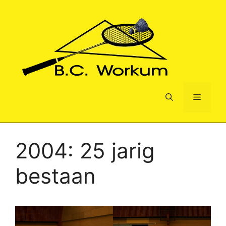
Ga
naar
de
inhoud
Menu
2004: 25 jarig
bestaan